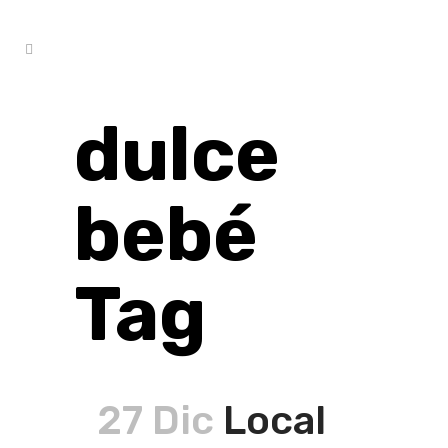
dulce
bebé
Tag
27 Dic
Local