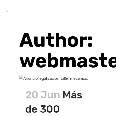
Author:
webmaste
20 Jun
Más
de 300